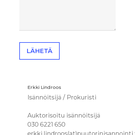
Erkki Lindroos
Isännöitsijä / Prokuristi
Auktorisoitu isännöitsijä
030 6221 650
erkki.lindroos(at)puutorinisannointi.