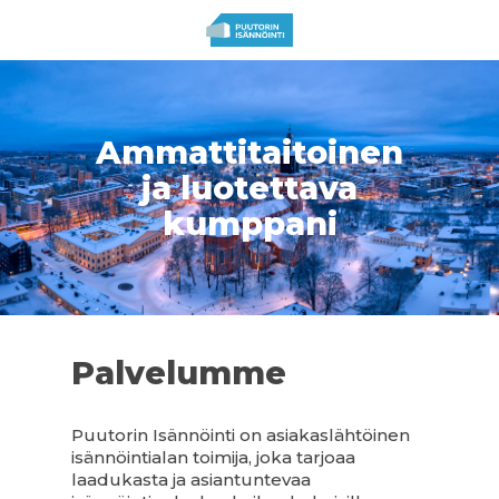
Skip
to
main
content
Ammattitaitoinen
ja luotettava
kumppani
Palvelumme
Puutorin Isännöinti on asiakaslähtöinen
isännöintialan toimija, joka tarjoaa
laadukasta ja asiantuntevaa