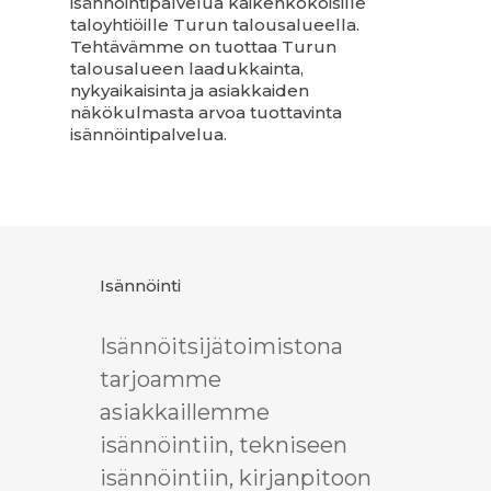
isännöintipalvelua kaikenkokoisille
taloyhtiöille Turun talousalueella.
Tehtävämme on tuottaa Turun
talousalueen laadukkainta,
nykyaikaisinta ja asiakkaiden
näkökulmasta arvoa tuottavinta
isännöintipalvelua.
Isännöinti
Isännöitsijätoimistona
tarjoamme
asiakkaillemme
isännöintiin, tekniseen
isännöintiin, kirjanpitoon