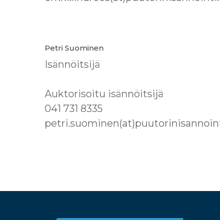
Petri Suominen
Isännöitsijä
Auktorisoitu isännöitsijä
041 731 8335
petri.suominen(at)puutorinisannointi