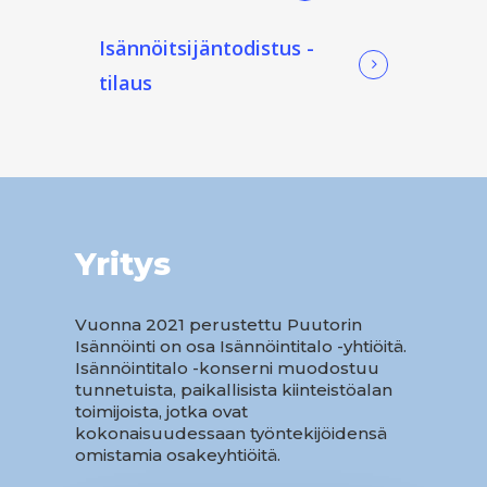
Isännöitsijäntodistus -
tilaus
Yritys
Vuonna 2021 perustettu Puutorin
Isännöinti on osa Isännöintitalo -yhtiöitä.
Isännöintitalo -konserni muodostuu
tunnetuista, paikallisista kiinteistöalan
toimijoista, jotka ovat
kokonaisuudessaan työntekijöidensä
omistamia osakeyhtiöitä.